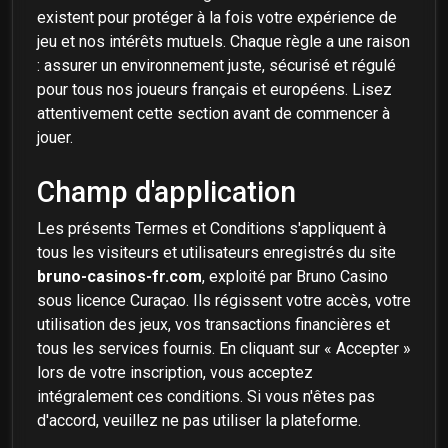
existent pour protéger à la fois votre expérience de
jeu et nos intérêts mutuels. Chaque règle a une raison
: assurer un environnement juste, sécurisé et régulé
pour tous nos joueurs français et européens. Lisez
attentivement cette section avant de commencer à
jouer.
Champ d'application
Les présents Termes et Conditions s'appliquent à
tous les visiteurs et utilisateurs enregistrés du site
bruno-casinos-fr.com
, exploité par Bruno Casino
sous licence Curaçao. Ils régissent votre accès, votre
utilisation des jeux, vos transactions financières et
tous les services fournis. En cliquant sur « Accepter »
lors de votre inscription, vous acceptez
intégralement ces conditions. Si vous n'êtes pas
d'accord, veuillez ne pas utiliser la plateforme.