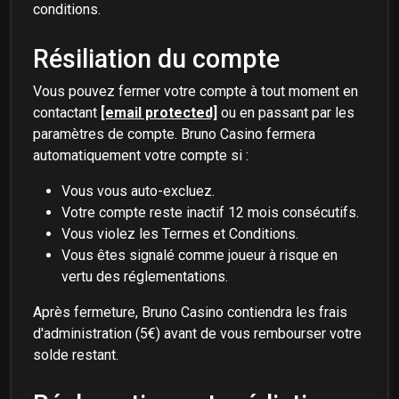
conditions.
Résiliation du compte
Vous pouvez fermer votre compte à tout moment en
contactant
[email protected]
ou en passant par les
paramètres de compte. Bruno Casino fermera
automatiquement votre compte si :
Vous vous auto-excluez.
Votre compte reste inactif 12 mois consécutifs.
Vous violez les Termes et Conditions.
Vous êtes signalé comme joueur à risque en
vertu des réglementations.
Après fermeture, Bruno Casino contiendra les frais
d'administration (5€) avant de vous rembourser votre
solde restant.