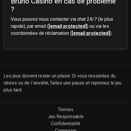
Bruno Casino en cas de problème
?
Vous pouvez nous contacter via chat 24/7 (le plus
rapide), par email (
[email protected]
) ou via les
coordonnées de réclamation (
[email protected]
).
Les jeux doivent rester un plaisir. Si vous ressentez du
stress ou de l՚anxiété, faites une pause et reprenez le jeu
plus tard.
Termes
Jeu Responsable
Confidentialité
Connexion