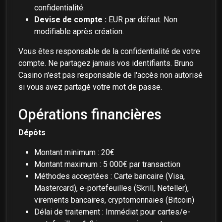
confidentialité.
Devise de compte :
EUR par défaut. Non
modifiable après création.
Vous êtes responsable de la confidentialité de votre
compte. Ne partagez jamais vos identifiants. Bruno
Casino n'est pas responsable de l'accès non autorisé
si vous avez partagé votre mot de passe.
Opérations financières
Dépôts
Montant minimum : 20€
Montant maximum : 5 000€ par transaction
Méthodes acceptées : Carte bancaire (Visa,
Mastercard), e-portefeuilles (Skrill, Neteller),
virements bancaires, cryptomonnaies (Bitcoin)
Délai de traitement : Immédiat pour cartes/e-