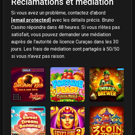
Réclamations et médiation
Si vous avez un problème, contactez d'abord
[email protected]
avec les détails précis. Bruno
Casino répondra dans 48 heures. Si vous n'êtes pas
satisfait, vous pouvez demander une médiation
auprès de l'autorité de licence Curaçao dans les 30
jours. Les frais de médiation sont partagés à 50/50
si vous n'avez pas raison.