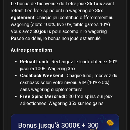
Le bonus de bienvenue doit être joué
35 fois
avant
retrait. Les free spins ont un wagering de
35x
également
. Chaque jeu contribue différemment au
wagering (slots 100%, live 0%, table games 10%).
Vous avez
30 jours
pour accomplir le wagering.
Passé ce délai, le bonus non joué est annulé.
Autres promotions
Reload Lundi :
Rechargez le lundi, obtenez 50%
jusqu'à 100€. Wagering 35x.
Cashback Weekend :
Chaque lundi, recevez du
cashback selon votre niveau VIP (10%-20%)
sans wagering supplémentaire.
Free Spins Mercredi :
30 free spins sur jeux
sélectionnés. Wagering 35x sur les gains.
Bonus jusqu’à 3000€ + 300