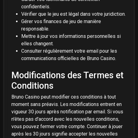
confidentiels.
Vérifier que le jeu est légal dans votre juridiction.
Gérer vos finances de jeu de manière
responsable.
Mettre à jour vos informations personnelles si
elles changent.
Consulter régulièrement votre email pour les
communications officielles de Bruno Casino.
Modifications des Termes et
Conditions
Bruno Casino peut modifier ces conditions à tout
moment sans préavis. Les modifications entrent en
vigueur 30 jours après notification par email. Si vous
n'êtes pas d'accord avec les nouvelles conditions,
vous pouvez fermer votre compte. Continuer à jouer
après les 30 jours signifie accepter les nouvelles